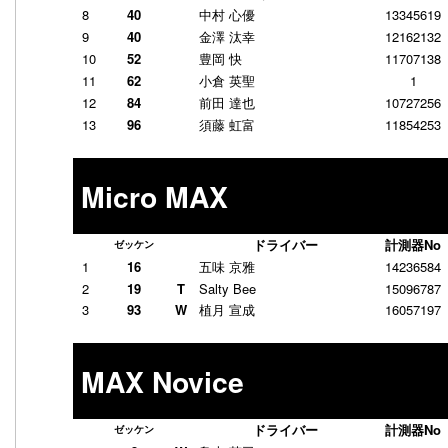
8
40
中村 心優
13345619
9
40
金澤 汰幸
12162132
10
52
豊岡 快
11707138
11
62
小倉 英聖
1
12
84
前田 達也
10727256
13
96
須藤 虹富
11854253
Micro MAX
ドライバー
計測器No
ゼッケン
1
16
五味 京雅
14236584
2
19
T
Salty Bee
15096787
3
93
W
植月 宣成
16057197
MAX Novice
ドライバー
計測器No
ゼッケン