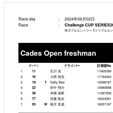
2024年06月02日
Race day
:
Challenge CUP SERI
Race
:
W:ダブルエントリー T:トリプルエ
Cades Open freshman
ドライバー
計測器No
ゼッケン
1
11
石川 宙
11905399
2
16
大西 智也
11744000
3
19
T
Salty Bee
15096787
4
22
田中 翔大
13980698
5
38
本橋 瑞希
11367509
6
77
佐藤 新歩
16243261
7
93
W
植月 宣成
16057197