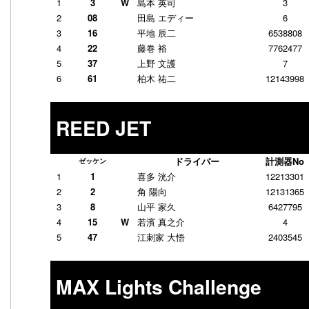
1
3
W
島本 英司
3
2
08
田島 エディー
6
3
16
平地 辰二
6538808
4
22
藤巻 裕
7762477
5
37
上野 文護
7
6
61
柏木 祐二
12143998
REED JET
ドライバー
計測器No
ゼッケン
1
1
喜多 洸介
12213301
2
2
角 陽向
12131365
3
8
山平 家久
6427795
4
15
W
若濱 真之介
4
5
47
江刺家 大悟
2403545
MAX Lights Challenge