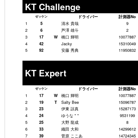
KT Challenge
ドライバー
計測器No
ゼッケン
1
5
清水 貴哉
9
2
6
芦澤 雄斗
2
3
17
W
橋口 輝明
10077887
4
42
Jacky
15310049
5
92
安藤 秀典
11950832
KT Expert
ドライバー
計測器No
ゼッケン
1
17
W
橋口 輝明
10077887
2
19
T
Salty Bee
15096787
3
23
伊東 諒真
15287173
4
24
ゆうな " "
9531199
5
25
大野 龍成
8
6
33
織田 大和
14299612
7
39
菅原 ここあ
14724345