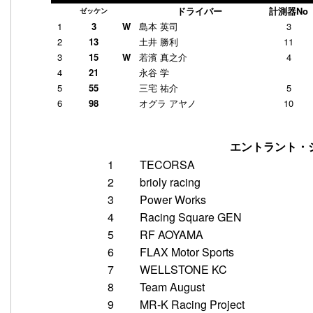
ドライバー
計測器No
ゼッケン
1
3
W
島本 英司
3
2
13
土井 勝利
11
3
15
W
若濱 真之介
4
4
21
永谷 学
5
55
三宅 祐介
5
6
98
オグラ アヤノ
10
エントラント・
1
TECORSA
2
brioly racing
3
Power Works
4
Racing Square GEN
5
RF AOYAMA
6
FLAX Motor Sports
7
WELLSTONE KC
8
Team August
9
MR-K Racing Project