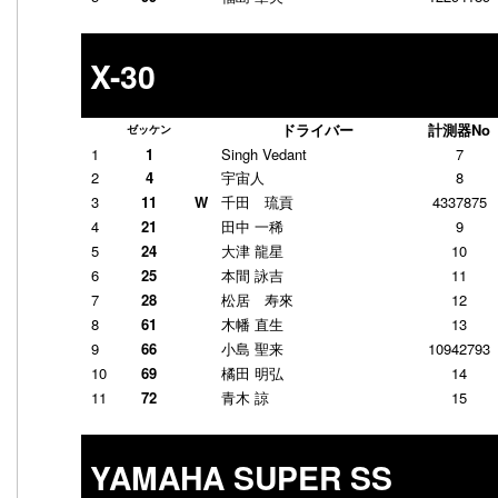
X-30
ドライバー
計測器No
ゼッケン
1
1
Singh Vedant
7
2
4
宇宙人
8
3
11
W
千田 琉貢
4337875
4
21
田中 一稀
9
5
24
大津 龍星
10
6
25
本間 詠吉
11
7
28
松居 寿來
12
8
61
木幡 直生
13
9
66
小島 聖来
10942793
10
69
橘田 明弘
14
11
72
青木 諒
15
YAMAHA SUPER SS