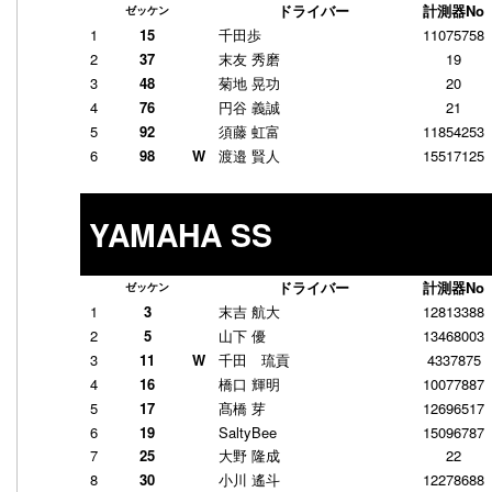
ドライバー
計測器No
ゼッケン
1
15
千田歩
11075758
2
37
末友 秀磨
19
3
48
菊地 晃功
20
4
76
円谷 義誠
21
5
92
須藤 虹富
11854253
6
98
W
渡邉 賢人
15517125
YAMAHA SS
ドライバー
計測器No
ゼッケン
1
3
末吉 航大
12813388
2
5
山下 優
13468003
3
11
W
千田 琉貢
4337875
4
16
橋口 輝明
10077887
5
17
髙橋 芽
12696517
6
19
SaltyBee
15096787
7
25
大野 隆成
22
8
30
小川 遙斗
12278688