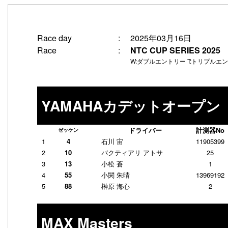
2025年03月16日
Race day
:
NTC CUP SERIES 2
Race
:
W:ダブルエントリー T:トリプルエ
YAMAHAカデットオープン
ドライバー
計測器No
ゼッケン
1
4
石川 宙
11905399
2
10
バクティアリ アトサ
25
3
13
小松 蒼
1
4
55
小関 朱晴
13969192
5
88
榊原 海心
2
MAX Masters