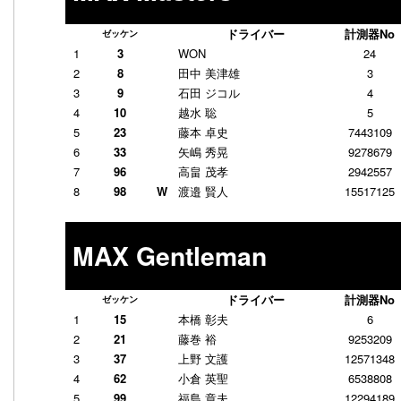
ドライバー
計測器No
ゼッケン
1
3
WON
24
2
8
田中 美津雄
3
3
9
石田 ジコル
4
4
10
越水 聡
5
5
23
藤本 卓史
7443109
6
33
矢嶋 秀晃
9278679
7
96
高畠 茂孝
2942557
8
98
W
渡邉 賢人
15517125
MAX Gentleman
ドライバー
計測器No
ゼッケン
1
15
本橋 彰夫
6
2
21
藤巻 裕
9253209
3
37
上野 文護
12571348
4
62
小倉 英聖
6538808
5
99
福島 章夫
12294189