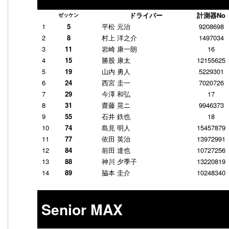
ドライバー
計測器No
ゼッケン
1
5
平松 元治
9208698
2
8
村上 洋之介
1497034
3
11
岩崎 康一朗
16
4
15
勝股 康太
12155625
5
19
山内 勇人
5229301
6
24
西宮 圭一
7020726
7
29
今澤 和弘
17
8
31
齋藤 晃ニ
9946373
9
55
石井 鉄也
18
10
74
島見 明人
15457879
11
77
依田 英治
13972991
12
84
前田 達也
10727256
13
88
神川 夕季子
13220819
14
89
脇本 圭介
10248340
Senior MAX