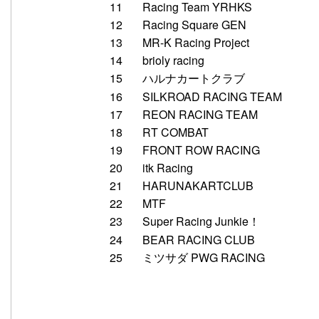
11
Racing Team YRHKS
12
Racing Square GEN
13
MR-K Racing Project
14
brioly racing
15
ハルナカートクラブ
16
SILKROAD RACING TEAM
17
REON RACING TEAM
18
RT COMBAT
19
FRONT ROW RACING
20
itk Racing
21
HARUNAKARTCLUB
22
MTF
23
Super Racing Junkie！
24
BEAR RACING CLUB
25
ミツサダ PWG RACING