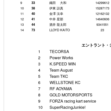
9
33
織田 大和
14299612
10
38
伊東 諒真
15287173
11
40
金澤 汰幸
12162132
12
41
中井 星那
14640606
13
44
酒井 龍太郎
9341551
14
73
LLOYD KAITO
23
エントラント・
1
TECORSA
2
Power Works
3
K.SPEED WIN
4
Team August
5
Team TKC
6
WELLSTONE KC
7
RF AOYAMA
8
GOLD MOTORSPORTS
9
FORZA racing kart service
10
SuperRacingJunkie!