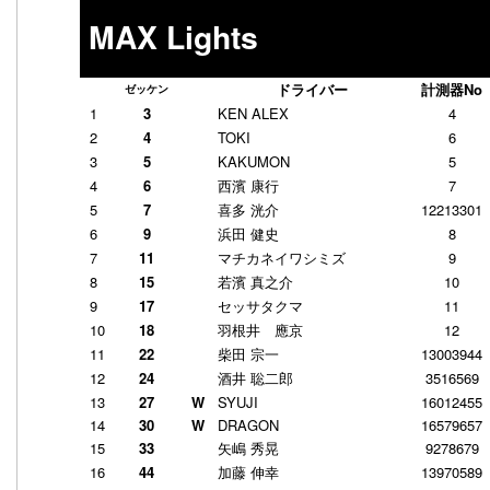
MAX Lights
ドライバー
計測器No
ゼッケン
1
3
KEN ALEX
4
2
4
TOKI
6
3
5
KAKUMON
5
4
6
西濱 康行
7
5
7
喜多 洸介
12213301
6
9
浜田 健史
8
7
11
マチカネイワシミズ
9
8
15
若濱 真之介
10
9
17
セッサタクマ
11
10
18
羽根井 應京
12
11
22
柴田 宗一
13003944
12
24
酒井 聡二郎
3516569
13
27
W
SYUJI
16012455
14
30
W
DRAGON
16579657
15
33
矢嶋 秀晃
9278679
16
44
加藤 伸幸
13970589