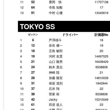
11
52
豊岡 快
11707138
12
64
寺島 知毅
17
13
91
中村 心優
13345619
TOKYO SS
ドライバー
計測器No
ゼッケン
1
6
芦澤雄斗
18
2
12
奈良 優一
19
3
18
五島 敏郎
20
4
19
河村 友貫
14497025
5
21
山口 隆男
16438429
6
24
柏木 貴志
6538808
7
27
神崎 陸
21
8
28
加藤 隆宣
14810039
9
31
保坂 達則
1842844
10
37
石井 翔
22
11
38
菅家 裕
6538808
12
42
Jacky
15310049
13
61
田原 規人
23
14
66
吉野 晃弘
8861641