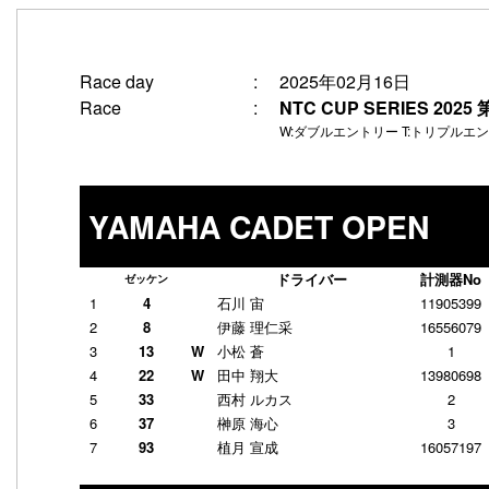
2025年02月16日
Race day
:
NTC CUP SERIES 2
Race
:
W:ダブルエントリー T:トリプルエ
YAMAHA CADET OPEN
ドライバー
計測器No
ゼッケン
1
4
石川 宙
11905399
2
8
伊藤 理仁采
16556079
3
13
W
小松 蒼
1
4
22
W
田中 翔大
13980698
5
33
西村 ルカス
2
6
37
榊原 海心
3
7
93
植月 宣成
16057197