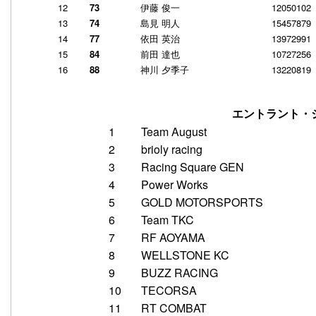
12
73
伊藤 俊一
12050102
13
74
島見 明人
15457879
14
77
依田 英治
13972991
15
84
前田 達也
10727256
16
88
神川 夕季子
13220819
エントラント・
1
Team August
2
brioly racing
3
Racing Square GEN
4
Power Works
5
GOLD MOTORSPORTS
6
Team TKC
7
RF AOYAMA
8
WELLSTONE KC
9
BUZZ RACING
10
TECORSA
11
RT COMBAT