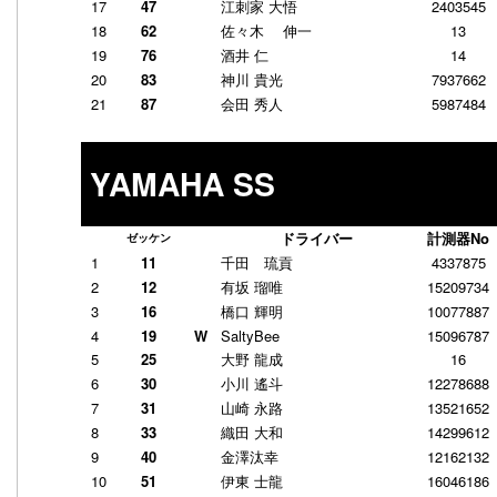
17
47
江刺家 大悟
2403545
18
62
佐々木 伸一
13
19
76
酒井 仁
14
20
83
神川 貴光
7937662
21
87
会田 秀人
5987484
YAMAHA SS
ドライバー
計測器No
ゼッケン
1
11
千田 琉貢
4337875
2
12
有坂 瑠唯
15209734
3
16
橋口 輝明
10077887
4
19
W
SaltyBee
15096787
5
25
大野 龍成
16
6
30
小川 遙斗
12278688
7
31
山崎 永路
13521652
8
33
織田 大和
14299612
9
40
金澤汰幸
12162132
10
51
伊東 士龍
16046186