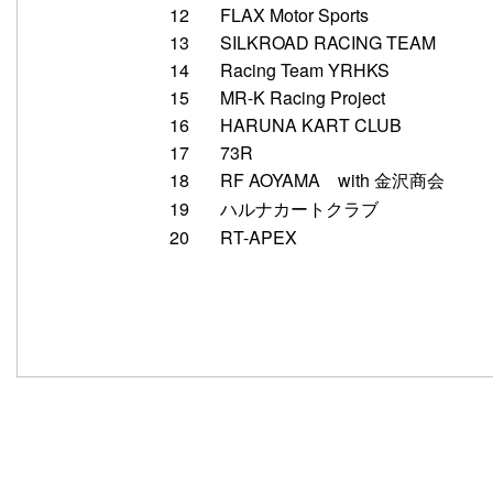
12
FLAX Motor Sports
13
SILKROAD RACING TEAM
14
Racing Team YRHKS
15
MR-K Racing Project
16
HARUNA KART CLUB
17
73R
18
RF AOYAMA with 金沢商会
19
ハルナカートクラブ
20
RT-APEX