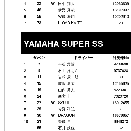
4
22
W
田中 翔大
13980698
5
48
伊澤 秀哉
16487887
6
58
安藤 海翔
10202910
7
73
LLOYD KAITO
29
YAMAHA SUPER SS
ドライバー
計測器No
ゼッケン
1
5
平松 元治
9208698
2
8
村上 洋之介
9737028
3
11
岩崎 康一朗
30
4
15
勝股 康太
12155625
5
19
山内 勇人
5229301
6
24
西宮 圭一
7020726
7
27
W
SYUJI
16012455
8
29
今澤 和弘
31
9
30
W
DRAGON
16579657
10
31
齋藤 晃二
9946373
11
55
石井 鉄也
32