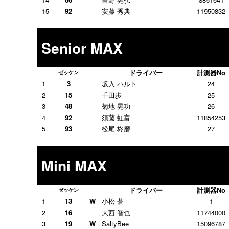
15
92
安藤 秀典
11950832
Senior MAX
ドライバー
計測器No
ゼッケン
1
3
坂入 ハルト
24
2
15
千田歩
25
3
48
菊地 晃功
26
4
92
須藤 虹富
11854253
5
93
松尾 柊磨
27
Mini MAX
ドライバー
計測器No
ゼッケン
1
13
W
小松 蒼
1
2
16
大西 智也
11744000
3
19
W
SaltyBee
15096787