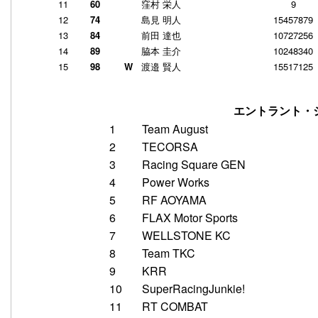
11
60
窪村 栄人
9
12
74
島見 明人
15457879
13
84
前田 達也
10727256
14
89
脇本 圭介
10248340
15
98
W
渡邉 賢人
15517125
エントラント・
1
Team August
2
TECORSA
3
Racing Square GEN
4
Power Works
5
RF AOYAMA
6
FLAX Motor Sports
7
WELLSTONE KC
8
Team TKC
9
KRR
10
SuperRacingJunkie!
11
RT COMBAT