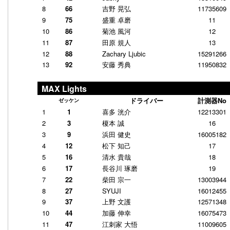
8
66
吉野 晃弘
11735609
9
75
盛重 卓磨
11
10
86
菊池 風河
12
11
87
田原 規人
13
12
88
Zachary Ljubic
15291266
13
92
安藤 秀典
11950832
MAX Lights
ドライバー
計測器No
ゼッケン
1
1
喜多 洸介
12213301
2
3
榎本 誠
16
3
9
浜田 健史
16005182
4
12
松下 知己
17
5
16
清水 貴哉
18
6
17
長谷川 琢磨
19
7
22
柴田 宗一
13003944
8
27
SYUJI
16012455
9
37
上野 文護
12571348
10
44
加藤 伸幸
16075473
11
47
江刺家 大悟
11009605