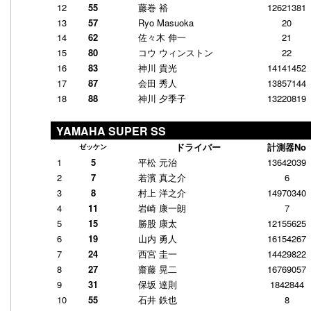
12
55
藤巻 裕
12621381
13
57
Ryo Masuoka
20
14
62
佐々木 伸一
21
15
80
コウ ウィンストン
22
16
83
神川 貴光
14141452
17
87
会田 秀人
13857144
18
88
神川 夕季子
13220819
YAMAHA SUPER SS
ドライバー
計測器No
ゼッケン
1
5
平松 元治
13642039
2
7
若濱 真之介
6
3
8
村上 洋之介
14970340
4
11
岩崎 康一朗
7
5
15
勝股 康太
12155625
6
19
山内 勇人
16154267
7
24
西宮 圭一
14429822
8
27
齋藤 晃二
16769057
9
31
保坂 達則
1842844
10
55
石井 鉄也
8