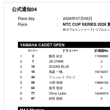
公式通知04
2026年07月05日
Race day
:
NTC CUP SERIES 2
Race
:
W:ダブルエントリー T:トリプルエ
YAMAHA CADET OPEN
ドライバー
計測器No
ゼッケン
1
2
飯田 結太
11066862
2
7
JB LYNNE
2
3
10
DOZAN BLUE
1
4
16
馬庭 一颯
15019247
5
44
フィンレイ グレイ
3
6
55
小関 朱晴
13969192
7
64
堀澤 惺渚
4
8
77
Oliver Ljubic
14240974
9
97
村田 龍昭
5
MAX Masters