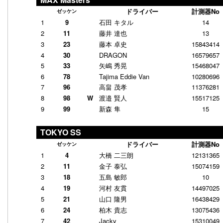
ドライバー
計測器No
ゼッケン
1
9
石田 キタル
14
2
11
藤井 達也
13
3
23
藤本 卓史
15843414
4
30
DRAGON
16579657
5
33
矢嶋 秀晃
15468047
6
78
Tajima Eddie Van
10280696
7
96
高畠 茂孝
11376281
8
98
W
渡邉 賢人
15517125
9
99
新森 隼
15
TOKYO SS
ドライバー
計測器No
ゼッケン
1
4
大橋 二三朗
12131365
2
11
金子 泰弘
15074159
3
18
五島 敏郎
10
4
19
河村 友貫
14497025
5
21
山口 隆男
16438429
6
24
柏木 貴志
13075436
7
42
Jacky
15310049