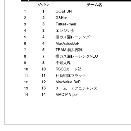
チーム名
ゼッケン
1
1
GO&FUN
2
2
G&Bar
3
3
Future−men
4
3
エンジン会
5
4
排ガス漏レーシング
6
4
MaxValueBoP
7
5
TEAM 特殊部隊
8
7
排ガス漏レーシングNEO
9
8
不知火魂
10
10
RSCCカート部
11
11
社畜戦隊ブラック
12
12
MaxValue BoP
13
13
チーム テクニシャンズ
14
14
MAC-P Viper