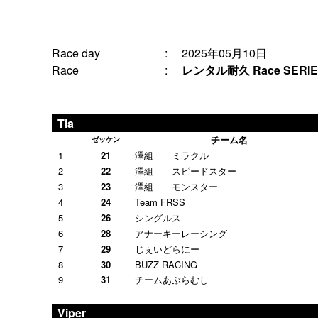
2025年05月10日
Race day
:
レンタル耐久 Race SERIE
Race
:
Tia
チーム名
ゼッケン
1
21
澤組 ミラクル
2
22
澤組 スピードスター
3
23
澤組 モンスター
4
24
Team FRSS
5
26
シングルス
6
28
アナーキーレーシング
7
29
じぇいどらにー
8
30
BUZZ RACING
9
31
チームあぶらむし
Viper