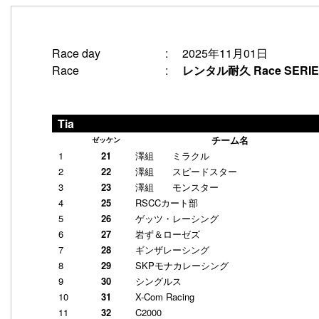
2025年11月01日
Race day
:
レンタル耐久 Race SERIE
Race
:
Tia
チーム名
ゼッケン
1
21
澤組 ミラクル
2
22
澤組 スピードスター
3
23
澤組 モンスター
4
25
RSCCカート部
5
26
ゲッツ・レーシング
6
27
岩ず＆ローゼズ
7
28
ギンザレーシング
8
29
SKPモナカレーシング
9
30
シングルス
10
31
X-Com Racing
11
32
C2000