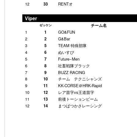
12
33
RENTオ
Viper
チーム名
ゼッケン
1
1
GO&FUN
2
2
G&Bar
3
5
TEAM 特殊部隊
4
6
ぬいすぴ
5
7
Future−Men
6
8
社畜戦隊ブラック
7
9
BUZZ RACING
8
10
チーム テクニシャンズ
9
11
KK-CORSE＠HRK-Rapid
10
12
レア苗字vs王道苗字
11
13
前後トーションビーム
12
14
まつばつかさレーシング