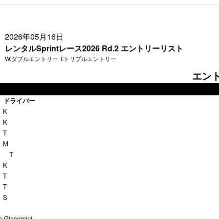
2026年05月16日
レンタルSprintレース2026 Rd.2 エントリーリスト
W:ダブルエントリー T:トリプルエントリー
エント
ドライバー
K
K
T
 M
 T
K
T
T
S
o Giacomini