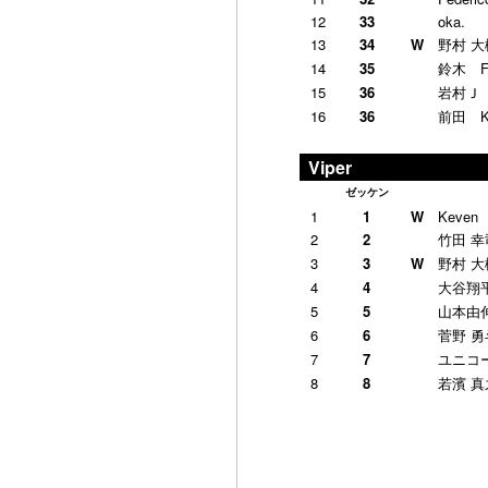
12
33
oka.
13
34
W
野村 大
14
35
鈴木 
15
36
岩村Ｊ
16
36
前田 
Viper
ゼッケン
1
1
W
Keven
2
2
竹田 幸
3
3
W
野村 大
4
4
大谷翔
5
5
山本由
6
6
菅野 勇
7
7
ユニコ
8
8
若濱 真