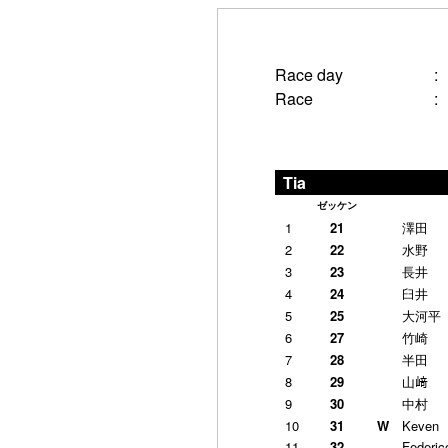
Race day
:
Race
:
Tia
ゼッケン
1
21
澤田 
2
22
水野 
3
23
長井 
4
24
臼井
5
25
大河平
6
27
竹崎 
7
28
半田 
8
29
山﨑 
9
30
中村 
10
31
W
Keven
11
32
Federic