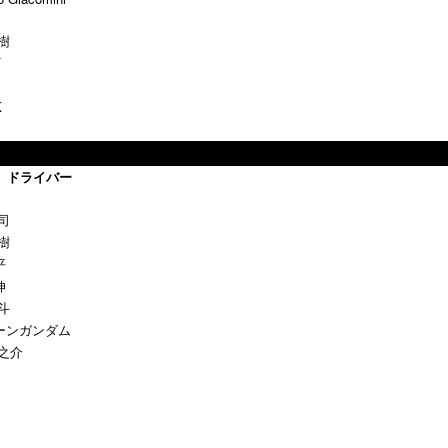
樹
F
K
ドライバー
司
樹
平
伸
斗
ーンガンダム
之介